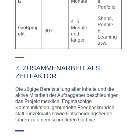
ß
Monate
e,
Portfolio
Shops,
4–6
Portale,
Großproj
Monate
30+
E-
ekt
und
Learning
länger
usw.
7. ZUSAMMENARBEIT ALS
ZEITFAKTOR
Die zügige Bereitstellung aller Inhalte und die
aktive Mitarbeit der Auftraggeber beschleunigen
das Projekt merklich. Engmaschige
Kommunikation, gebündelte Feedbackrunden
statt Einzelmails sowie Entscheidungsfreude
führen zu einem schnelleren Go-Live.