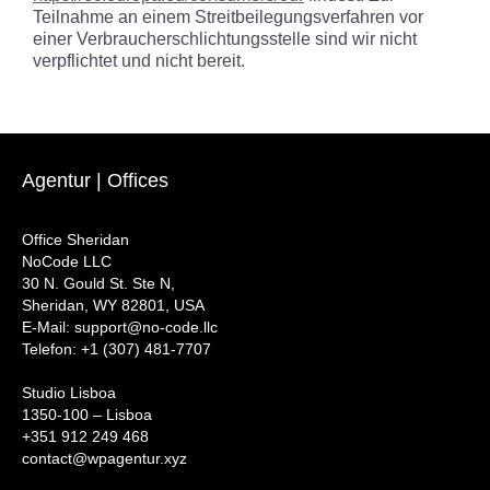
Teilnahme an einem Streitbeilegungsverfahren vor
einer Verbraucherschlichtungsstelle sind wir nicht
verpflichtet und nicht bereit.
Agentur | Offices
Office Sheridan
NoCode LLC
30 N. Gould St. Ste N,
Sheridan, WY 82801, USA
‍E-Mail: support@no-code.llc
Telefon: +1 (307) 481-7707
Studio Lisboa
1350-100 – Lisboa
+351 912 249 468
contact@wpagentur.xyz