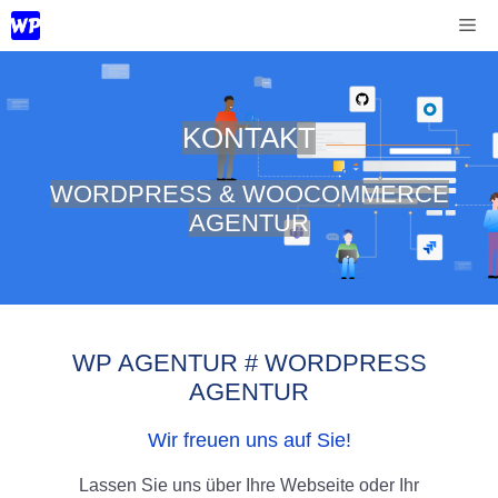
Zum
Me
Inhalt
springen
KONTAKT
WORDPRESS & WOOCOMMERCE
AGENTUR
WP AGENTUR # WORDPRESS
AGENTUR
Wir freuen uns auf Sie!
Lassen Sie uns über Ihre Webseite oder Ihr