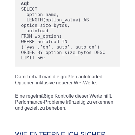
sql
:
SELECT 
  option_name,
  LENGTH(option_value) AS 
option_size_bytes,
  autoload
FROM wp_options
WHERE autoload IN 
('yes','on','auto','auto-on')
ORDER BY option_size_bytes DESC
LIMIT 50;
Damit erhält man die größten autoloaded
Optionen inklusive neuerer WP-Werte.
Eine regelmäßige Kontrolle dieser Werte hilft,
Performance-Probleme frühzeitig zu erkennen
und gezielt zu beheben.
WIE ENTFERNE ICH SICHER