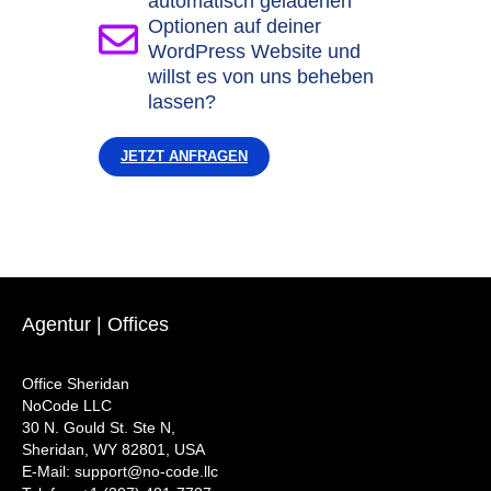
automatisch geladenen
Optionen auf deiner
WordPress Website und
willst es von uns beheben
lassen?
JETZT ANFRAGEN
Agentur | Offices
Office Sheridan
NoCode LLC
30 N. Gould St. Ste N,
Sheridan, WY 82801, USA
‍E-Mail: support@no-code.llc