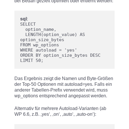
bei Bedarf gezielt optimiert oder entfernt werden:
sql
:
SELECT 
  option_name,
  LENGTH(option_value) AS 
option_size_bytes
FROM wp_options
WHERE autoload = 'yes'
ORDER BY option_size_bytes DESC
LIMIT 50;
Das Ergebnis zeigt die Namen und Byte-Größen
der Top-50 Optionen mit autoload=yes. Falls ein
anderer Tabellen-Prefix verwendet wird, muss
wp_options entsprechend angepasst werden.​
Alternativ für mehrere Autoload-Varianten (ab
WP 6.6, z.B. ‚yes‘, ‚on‘, ‚auto‘, ‚auto-on‘):