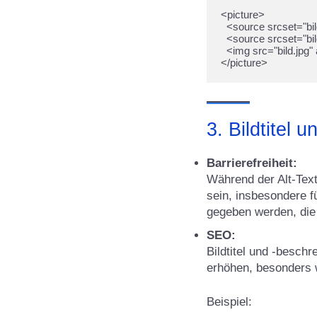
<picture>

  <source srcset="bild.webp" type="image/webp">

  <source srcset="bild.jpg" type="image/jpeg">

  <img src="bild.jpg" alt="Frisch gebackenes Brot auf einem Holzbrett">

3. Bildtitel
Barrierefreiheit:
Während der Alt-Text
sein, insbesondere f
gegeben werden, die 
SEO:
Bildtitel und -besch
erhöhen, besonders 
Beispiel: