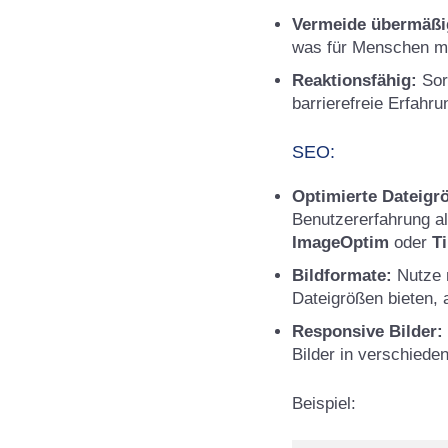
Vermeide übermäßi
was für Menschen mi
Reaktionsfähig:
Sorg
barrierefreie Erfahru
SEO:
Optimierte Dateigr
Benutzererfahrung a
ImageOptim
oder
T
Bildformate:
Nutze 
Dateigrößen bieten, a
Responsive Bilder:
Bilder in verschiede
Beispiel: