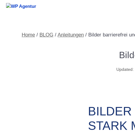
Zum
Inhalt
springen
Home
/
BLOG
/
Anleitungen
/
Bilder barrierefrei 
Bil
BILDER
STARK