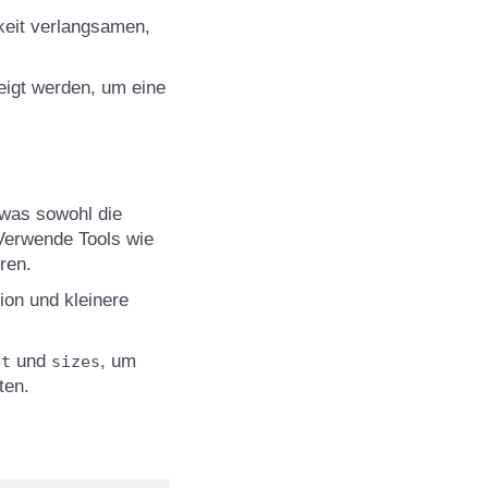
keit verlangsamen,
.
eigt werden, um eine
 was sowohl die
Verwende Tools wie
ren.
ion und kleinere
und
, um
et
sizes
ten.