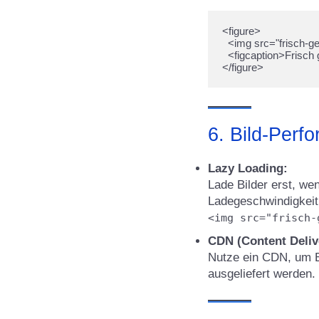
<figure>

  <img src="frisch-gebackenes-brot.jpg" alt="Frisch gebackenes Brot auf einem Holzbrett">

  <figcaption>Frisch gebackenes Brot aus der Bäckerei XYZ, perfekt für das Frühstück.</figcaption>

6. Bild-Perf
Lazy Loading:
Lade Bilder erst, we
Ladegeschwindigkeit u
<img src="frisch-
CDN (Content Deliv
Nutze ein CDN, um Bi
ausgeliefert werden.